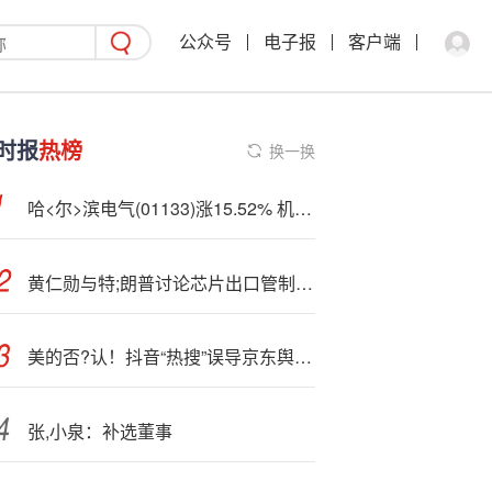
公众号
电子报
客户端
时报
热榜
换一换
哈<尔>滨电气(01133)涨15.52% 机构指公司目前煤电业务在手订单充沛
黄仁勋与特;朗普讨论芯片出口管制，抨击美国各州“各自为政”的AI监管
美的否?认！抖音“热搜”误导京东舆论背后 媒体是否该与电商切割？
张,小泉：补选董事