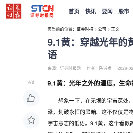
首页
快讯
要闻
股市
您当前的位置：
证券时报
>
公司
>
正文
9.1黄：穿越光年
语
来源：证券时报网
作者：陈淑贞
2026-02
9.1黄：光年之外的温度，生
点赞
想象一下，在无垠的宇宙深处，一
泽，划破永恒的黑暗。这不仅仅是
宇宙意志的低语。9.1黄，这个看