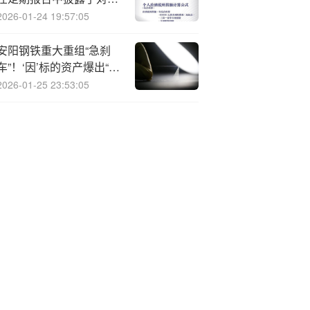
时点的股东信息
2026-01-24 19:57:05
安阳钢铁重大重组“急刹
车”！‘因’标的资产爆出“历
史{遗}留问题”，转头向控
2026-01-25 23:53:05
股股东出售子公司股权