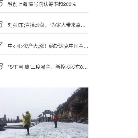
融创上海;壹号院认筹率超200%
刘强!东;直播炒菜，“为家人带来幸福是最大的快乐”
中<国>资产大,涨！纳斯达克中国金龙指数涨超2%
*S‘T’宝‘鹰’三度易主，新控股股东8亿募资补血，拟跨界光电半导体