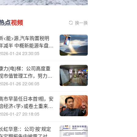
热点
视频
换一换
新<能>源,汽车购置税明
年减半 中概新能源车盘前
上涨 小鹏汽车(XPEV)涨
2026-01-24 23:30:05
5.47%
康力{电}梯：公司高度重
视市值管理工作，努力提
高经营质效
2026-01-26 22:06:05
高市早苗任日本首!相，安
倍经济<学>或卷土重来，
恐引爆日元贬值？
2026-01-27 20:18:05
长虹华意:：公司‘按’规定
在定期报告中披露了对应